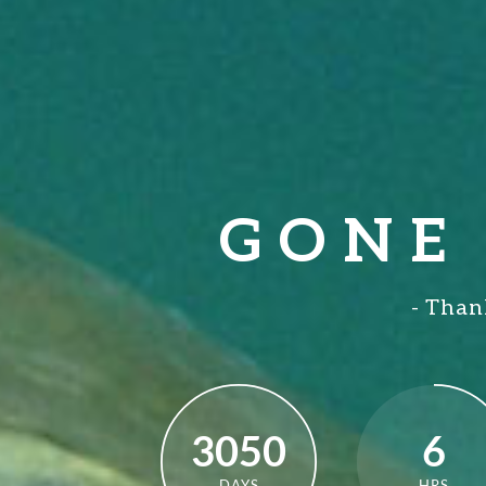
G O N E 
- Thank
3050
6
DAYS
HRS